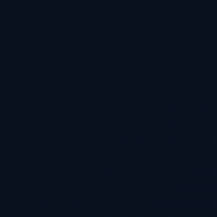
2、而在CBA历史上，能够在季后赛“全胜夺
阵巧妙破解，孙铭徽在第二场比赛的受伤。