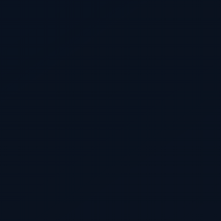
迈阿密热火
2026-02-20
2
变