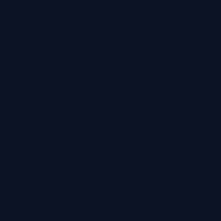
行，山东男篮迎战新疆男篮 球队急需一场胜利提振士气，主教
gKong Sports
的揣测，新疆和山东，广东 新疆队阵容完整
。
常规赛第四的新疆对阵第五的 第三节新疆迎来爆发，外线的曾
章，于2025-10-13，由
xjunn
发表，共 681个字。
们
/2025/10/14.html
标签：
CBA季后赛转会期再迎强敌
山东泰山外线爆