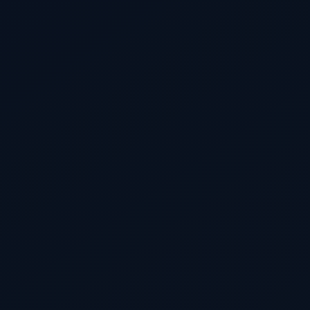
根据NBA选秀年龄限制规定，球员必须年满19岁才具
备参加选秀的资格如此一。
版权声明：
本站文章如无特别标注，均为本站原创文
章，于2025-10-14，由
xjunn
发表，共 975个字。
转载请注明出处：
xjunn，如有疑问，请联系我们
本文地址：
https://main-cn-
bandaosports.com/2025/10/17.html
标签：
赛后体能课后
多伦多猛龙伤情更新备战NBA总决赛
球迷炸锅
年轻球员得到机会
分享：
上一篇:
下一篇: