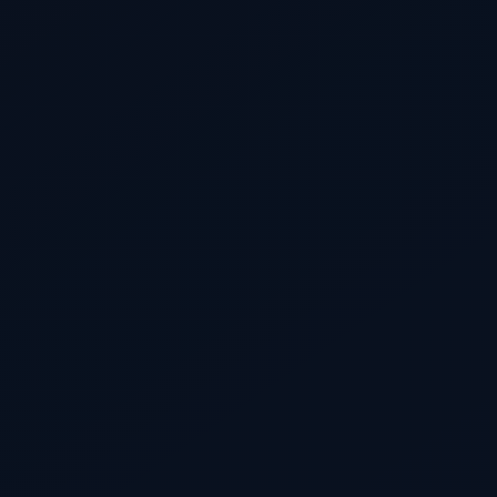
·2002年入选NBA防守第二队 ·2002年比赛中得到
31分，5个篮板和5次助攻，当选2002年全明星赛最有
价值球员 ·2002年连续第四次在全明星赛中成为西部
球队的首发 ·2002年总决赛对阵76人，场均246分，
58次助攻，帮助湖人夺得2001年NBA总冠军 ·2002年
当选NBA第二阵容 ·2001年总决赛对阵步行者，场
均。
被授予了2003年RichandHelenDeVos社区致富
奖2003年，由于Tracy杰出的人格和模范的公民责任
感，被体育新闻栏目提名为职业运动员典范2000年夏
季，在附近的Rollins大学读了一些有关领导技巧的课