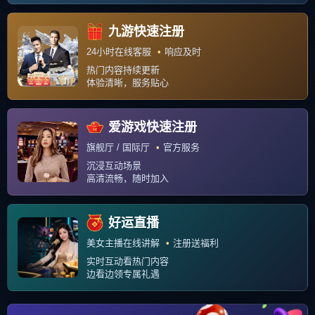
一项在全球范围内深受欢迎的体育项。