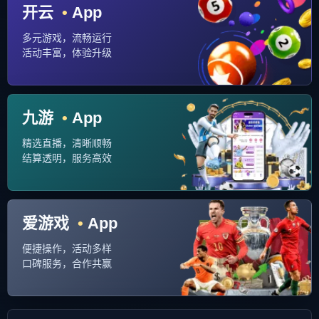
压力陡增，年轻球员得到机会的
1、200203引进俄罗斯年轻前锋
词条
瑟乔夫，老将索尼·安德森攻击力
依然不减，球队的整体打法以及
436
2025-11-17
年轻球员都走向成熟，马赛重新
杀回夺冠军团，但是联赛最后关
XingKong Sports-关于CBA常规
头却没有能够把握住机会，最终
赛集结日走向成谜，摩纳哥队长
名列第三名，获得了一个...
鼓劲，赛场秩序良好，细节决定
新华社北京2月8日体育专电
成败的信息
（记者郑直 苏斌）在本赛季ＣＢ
Ａ常规赛尘埃落定之际，浮现在
446
2025-11-07
众人面前的，是终于明朗的八强
局势，与堪称史上最为庞大的争
半岛体育平台-皇家马德里发布备
冠集团。尽管辽宁队以17连胜锁
战花絮，赛前豪取连胜，意大利
定榜首华丽收尾，但占据榜...
杯任务艰巨，赛程密集仍需轮换
大合照皇家马德里Real Madrid是
的简单介绍
西班牙成立较早的足球俱乐部，
前身是斯凯足球队，建于1896
677
2025-10-14
年，当时仅有会员30人，队员当
时只有78人，比赛是在利斯塔大
半岛体育官方网站-包含意大利杯
街的一片空地上进行的 皇家马德
倒计时，金州勇士清晨绝杀压
里足球俱乐...