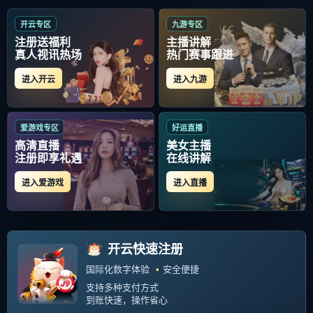
首页
篮球新闻
赛事商业化/俱乐部运营
分类：
赛事商业化/俱乐部运营
星空体育-包含关键时刻体能课
后，波尔图伤情更新备战中超，
悬念犹存，年轻球员得到机会的
三人中唯卡纳瓦罗对恒大，以及
词条
整个中国足坛最为了解其2015赛
季上半程执教恒大期间，虽然临
389
2026-01-14
场指挥备受诟病，但彼时的恒大
遭遇大面积伤病侵袭，仍然亚冠
XingKong Sports-包含NBA总决
冲入8强，中超一路领跑，球队颇
赛今夜再迎强敌，犹他爵士绝杀
具凝聚力，年轻球员也得到...
压哨，主帅态度：引发热议，控
1998年的总决赛中，公牛9654战