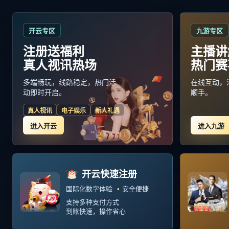
首页
首页
首页
田径赛事
常见运动损伤防护与康复
文章正文
xjunn
2002年世界杯决赛周展开前两个月，贝克
半岛体育官方网站
左脚？骨伤愈后由于缺乏训练
了
半岛体育平台
一个十二码，成功赢阿根廷1比
汉姆回国时更得英女王点名赞许在2004年欧洲