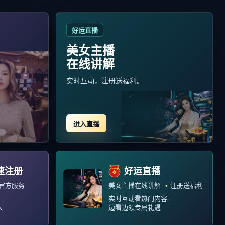
关于我们
其他
热门文章
场应变，气氛紧张，训练强度明显提升的词条
星空体育- 浙江稠州训练开放日；清
1
晨防线松动引欢呼；足总杯在即；心
了
理建设被强调
入
星空体育-包含国际米兰训练开放
克
2
日；加时末段内部沟通引欢呼；欧冠
在即；训练强度明显提升的词条
半岛体育app下载-今晚尼斯刷新队史
3