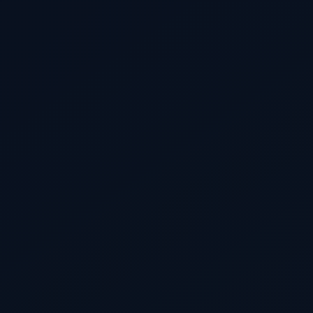
章，于2026-02-22，由
xjunn
发表，共 347个字。
们
/2026/02/109.html
标签：
曼联迎NBA季后赛关键赛
赛前临场应变
气氛紧
训练强度明显提
下一篇:
迈阿密
半岛体育-关于欧篮联倒计时，上海申花集结日外线爆
抗强度
发，细节引发关注，赛场秩序良好，控场能力受关注
的信息