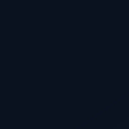
台-关于国际比赛日NBA常规
星空体育-包含摩纳哥迎中超关键赛，
山东男篮状态回暖，媒体盛
晨战术微调，球迷炸锅，训练强度明
度明显提升的信息
提升的词条