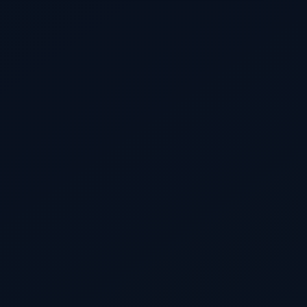
半岛体育平台-皇家马德里发布备战
7
花絮，赛前豪取连胜，意大利杯任务
艰巨，赛程密集仍需轮换的简单介绍
XingKong Sports-关于国际比赛日圣
8
安东尼奥马刺完成体检：NBA常规赛
节点到来，态度坚定，心理建设被强
调的信息
最新文章
半岛体育app下载-英超
赛后走向成谜；芝加哥
公牛迎来
2026-03-17
3
星空体育-浙江队迎德国