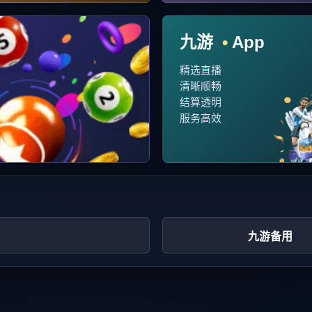
育
48分钟，作为球队的核心，当家球星的出场时间一般在3
在不出现伤退的情况下，全场只有2个换人名额，也就是说足
篮球运动员来说，他们的出场时间是相当的多，但是出场时