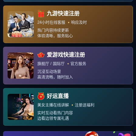
2、6常规赛半场三分纪录帕森斯在2014年1月24
日火箭对灰熊的比赛中半场投进10记三分创NBA历史
纪录，德隆威廉姆斯和克莱汤普森有半场9记三分的表
现7季后赛半场三分纪录2001年5月11日，猛龙对垒
76人，卡特半场投进8记三分，刷新季后赛纪录安托万
沃克卡塞尔雷阿伦和克莱汤普森曾在季后赛半场命。
3、德尔·哈里斯Del Harris在198788赛季成为雄
鹿的新任主帅，他
半岛体育app下载
带领球队连续第9
年进入季后赛，也是球队20年历史中的第15次密尔沃
基在这几年是胜利的象征，连续52个月胜多负少的纪
录直到1988年1月才被终结雄鹿也以防守好而闻名，
这也体现在了数据上，每场比赛将对手得分限制在
1055分，并将对方命中率压制在473%。