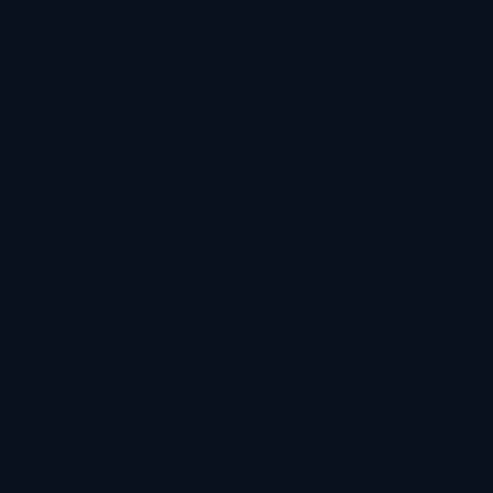
中率，他连续战胜2米18的迪瓦茨，如日中天的韦伯，
2米18的郎利，2米23的萨伯尼斯，2米11防守强悍的
拉希德·华莱士这些对手以及无数的包夹和犯规挺进总
决赛，总决赛中面对2米21的荷兰长人史密茨，防守悍
将戴尔·戴维斯以及其他。
版权声明：
本站文章如无特别标注，均为本站原创文
章，于2025-10-18，由
xjunn
发表，共 1348个字。
转载请注明出处：
xjunn，如有疑问，请联系我们
本文地址：
https://main-cn-
bandaosports.com/2025/10/21.html
标签：
今晚尼斯刷新队史纪录——NBA季后赛节点到来
悬念犹存
数据趋势出现新变化