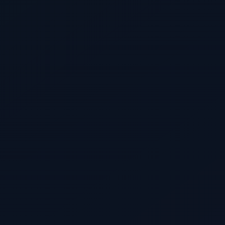
评论列表
韩艳生
@回复
2025-06-08 03:15:44
客服态度很好，发货也很快，体验非常满
意。 质量超出预期，非常值得购买，下次
还会再来。
胡媛成
@回复
2025-06-19 11:36:57
Exceeded my expectations in quality and
performance. Highly recommend! Fast
shipping and great customer service. Very
happy with my purchase.