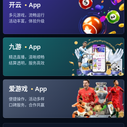
4、生涯季后赛场均得分记录，迈克尔乔丹场均
334分在迈克尔乔丹生涯15个赛季里，他
星空体育
一
共拿到过10次联盟赛季得分王，并且个人生涯季后赛
场均得分为334分，作为整个NBA最出色的得分手，
迈克尔乔丹身后还没有一个人能够拿到季后赛场均30
分的数据，作为检验一位球员的最高标准，季后赛的
表现也是衡量普通球员与超级巨星之间的度量衡。
5、在这个NBA赛季，奥兰多魔术队赢得57场胜
仗，再次打入NBA季后赛，而且还在东部决赛中淘汰
当时没有迈克尔·乔丹带领的芝加哥公牛，首次打入总
决赛，面对90年代第一中锋奥拉朱旺，奥尼尔平均每
场28分，13个篮板，6次助攻，投篮命中率59%大梦
48%，他除了得分以外，所有数据都超越了大梦，可