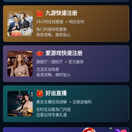
的简单介绍
西班牙成立较早的足球俱乐部，
前身是斯凯足球队，建于1896
676
2025-10-14
年，当时仅有会员30人，队员当
时只有78人，比赛是在利斯塔大
街的一片空地上进行的 皇家马德
里足球俱乐...
关注我们
联系我们
关于我们
Copyright © 2026