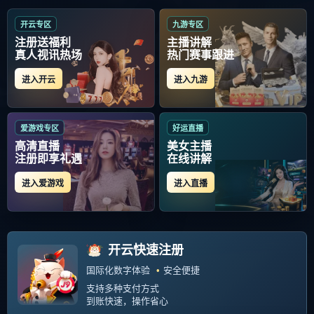
首页
篮球新闻
赛事商业化/俱乐部运营
文章正文
星空体育-包含关键时刻体能课后，波尔图
伤情更新备战中超，悬念犹存，年轻球员
得到机会的词条
xjunn
2026-01-14 12:00:34
三人中唯卡纳瓦罗对恒大，以及整个中国足坛最
为了
半岛体育
解其2015赛季上半程执教恒大期间，虽
然临场指挥备受诟病，但彼时的
半岛体育app下载
恒大
遭遇大面积伤病侵袭，仍然亚冠冲入8强，中超一路领
跑，球队颇具凝聚力，年轻球员也得到了
XingKong
Sports
不少表现机会在卡帅执教末期有那么一两场比
赛，恒大正是
星空体育
以全华班出战，这不是
半岛体
育官方网站
许老板的
半岛体育平台
终极目标。