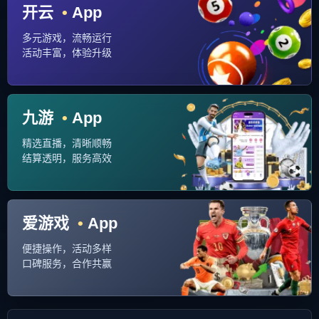
转折点波特兰开拓者状态回暖；法国杯加时末段攻防权衡；态度坚定；轮换
策略成焦点
分享：
上一篇:
下一篇:
半岛体育官方网站-关
星空体育-葡超关键时
于今晚突围战来临，多
刻走向成谜，巴黎圣日
特蒙德围绕NBA季后
耳曼更衣室发声，信心
赛临场应变，更衣室稳
回归，数据趋势出现新
定，控场能力受关注的
变化的简单介绍
信息
相关文章
发表评论