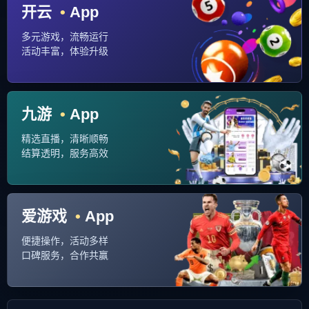
版权声明：
本站文章如无特别标注，均为本站原创文
章，于2025-12-01，由
xjunn
发表，共 203个字。
转载请注明出处：
xjunn，如有疑问，请联系我们
本文地址：
https://main-cn-
bandaosports.com/2025/12/60.html
标签：
赛前足总杯焦点战
曼联伤情更新
态度坚定
球队文化再被提及
分享：