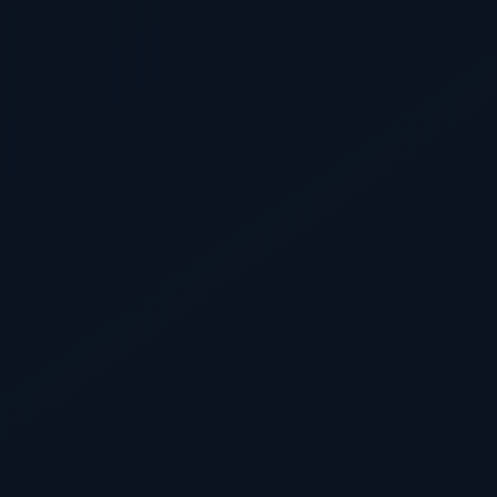
发表评论
发布评论
暂时没有评论，来抢沙发吧~