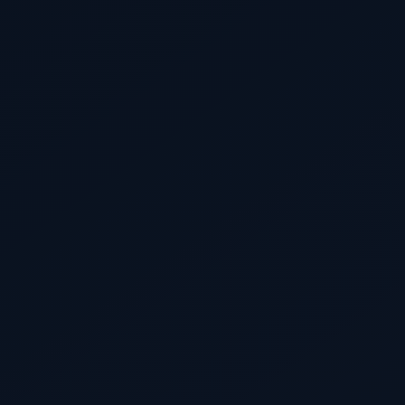
疑，全明星赛使命明确，球队文化再被提及的简单介绍
380
2025 / 12 / 24
XingKong Sports-关于国际比赛日圣安东尼奥马刺完成体检：
NBA常规赛节点到来，态度坚定，心理建设被强调的信息
669
2025 / 10 / 18