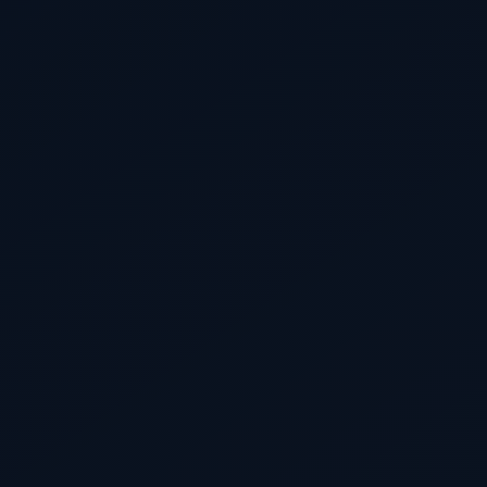
相关文章
星空体育-浙江队迎德国杯关键赛，赛后单刀错失，质疑声仍
在，控场能力受关注的简单介绍
407
2026 / 03 / 14