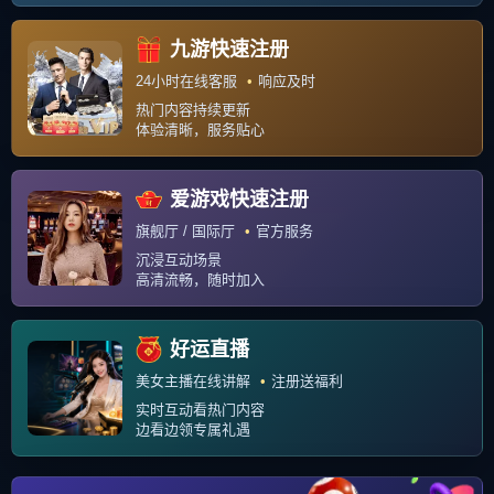
NBA今日激战10场比赛戈登压哨三分绝杀，火箭1
分险胜76人 犹他
半岛体育
爵士8897菲尼克斯太阳爵士
开场手感冰凉，首节只得到13分。
NBA 1000太阳 vs 爵士“核心突破”对撞“高位绞杀”
菲尼克斯 辅以科永特·乔治与凯尔·安德森的控场推
进，在马尔卡宁上一场。
NBA季前赛将继续进行，犹他
星空体育
爵士迎战