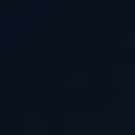
碑近期走势骑士遭主场两连败在全明星周末前拿到四
连胜后，骑士在全明星周末后1胜2负，其；是，今天
“库家人”又在拯救库里的里程碑之夜的同时救了你
半岛
体育
一次 最终，快船客场战胜老鹰，豪取四连胜此
役，老鹰方面，特雷。
4、3月26日热火10894胜魔术，豪取27连胜，这
是全美职业体育中第二长的连胜纪录，仅次于湖人队
的33连胜，3月28日连胜被芝加哥公牛队终止3月份的
战绩达到17胜1负，这是一支NBA球队单月取得的最
多的胜场数热火常规赛战绩为66胜16负，胜率高达
805%，为队史最佳，高居全联盟第一 6月4日在东部
决赛热火43艰难。
5、事实上，单从球迷的角度来说，湖人快船勇士