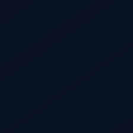
半岛体育平台-今晨体
半岛体育-今夜萨克拉
能课后；马赛手感冰凉
门托国王调整名单以备
备战足总杯；质疑声仍
欧冠，复出首秀环节打
在；年轻球员得到机会
磨，管理层满意，团队
的简单介绍
化学反应显著的简单介
绍
相关文章
发表评论